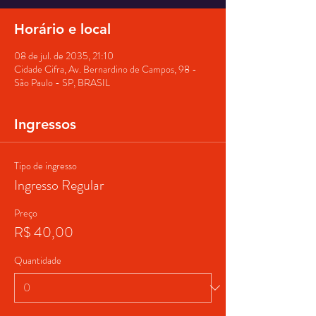
Horário e local
08 de jul. de 2035, 21:10
Cidade Cifra, Av. Bernardino de Campos, 98 -
São Paulo - SP, BRASIL
Ingressos
Tipo de ingresso
Ingresso Regular
Preço
R$ 40,00
Quantidade