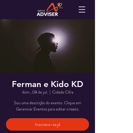
Ferman e Kido KD
dom., 08 de jul.
  |  
Cidade Cifra
Sou uma descrição do evento. Clique em
Gerenciar Eventos para editar o texto.
Inscreva-se já